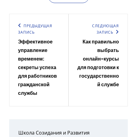
Навигация
по
Предыдущая
ПРЕДЫДУЩАЯ
Следующая
СЛЕДУЮЩАЯ
ЗАПИСЬ
ЗАПИСЬ
записям
запись
запись
Эффективное
Как правильно
управление
выбрать
временем:
онлайн-курсы
секреты успеха
для подготовки к
для работников
государственно
гражданской
й службе
службы
Школа Созидания и Развития