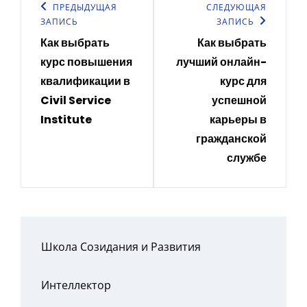
по
Предыдущая
ПРЕДЫДУЩАЯ
Следующая
СЛЕДУЮЩАЯ
ЗАПИСЬ
ЗАПИСЬ
записям
запись
запись
Как выбрать
Как выбрать
курс повышения
лучший онлайн-
квалификации в
курс для
Civil Service
успешной
Institute
карьеры в
гражданской
службе
Школа Созидания и Развития
Интеллектор