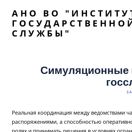
АНО ВО "ИНСТИТУ
ГОСУДАРСТВЕННО
СЛУЖБЫ"
Симуляционные 
госс
ЗА
3 
В
Реальная координация между ведомствами ча
распоряжениями, а способностью оперативн
ролях и принимать решения в условиях огра