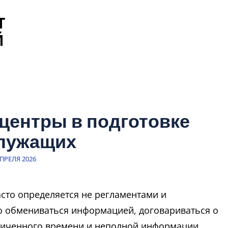
Т
Й
центры в подготовке
лужащих
ПИСЬ
АПРЕЛЯ 2026
сто определяется не регламентами и
о обмениваться информацией, договариваться о
ниченного времени и неполной информации.